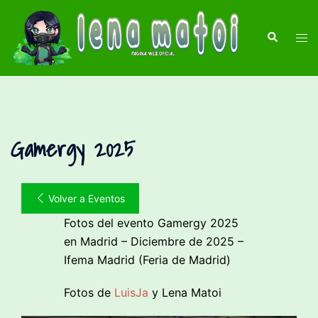
Saltar
al
Buscar
Alte
contenido
men
Gamergy 2025
Volver a Eventos
Fotos del evento Gamergy 2025
en Madrid – Diciembre de 2025 –
Ifema Madrid (Feria de Madrid)
Fotos de
LuisJa
y Lena Matoi