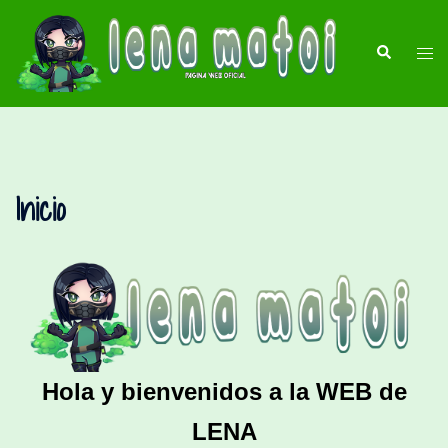
Saltar
al
Buscar
Alte
contenido
men
Inicio
Hola y bienvenidos a la WEB de
LENA